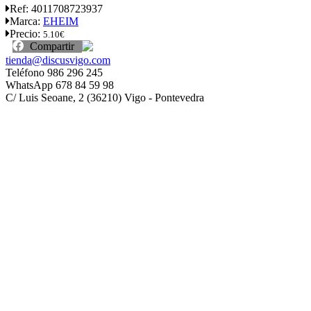
Ref:
4011708723937
Marca:
EHEIM
Precio:
5.10€
Compartir
tienda@discusvigo.com
Teléfono 986 296 245
WhatsApp 678 84 59 98
C/ Luis Seoane, 2 (36210) Vigo - Pontevedra